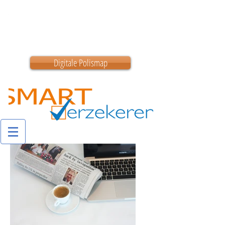
0180 200 200
info@smartverzekeren.nl
Digitale Polismap