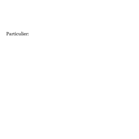
Particulier:
Verzekeren
Personeelsregelingen
Hypotheek
Financieel advies
Hoeveel geld mag ik lenen?
Contact ons:
Smartverzekeren B.V.
Postbus 24