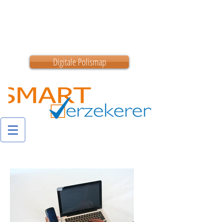
0180 200 200
info@smartverzekeren.nl
Digitale Polismap